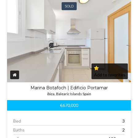
SOLD
Add to favorites
Marina Botafoch | Edificio Portamar
ibiza, Balearic Islands Spain
€670,000
Bed
3
Baths
2