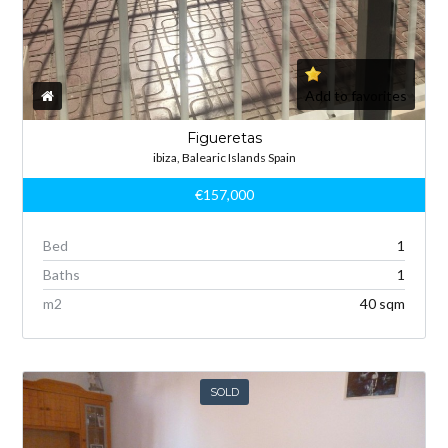
Add to favorites
Figueretas
ibiza, Balearic Islands Spain
€157,000
Bed
1
Baths
1
m
2
40 sqm
SOLD