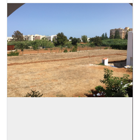
Log in
Don't have an account?
Create your
account,
it takes less than a minute.
Username
(demo)
Password
(demo)
Lost your password?