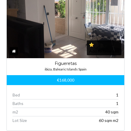
Add to favorites
Figueretas
ibiza, Balearic Islands Spain
€168,000
Bed
1
Baths
1
m
2
40 sqm
Lot Size
60 sqm m
2