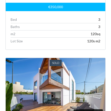
€350,000
Bed
3
Baths
3
m
2
120sq
Lot Size
120s m
2
SOLD