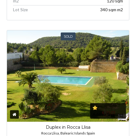
m
2
120 sqm
Lot Size
340 sqm m
2
SOLD
Add to favorites
Duplex in Rocca Llisa
Rocca Llisa, Balearic Islands Spain