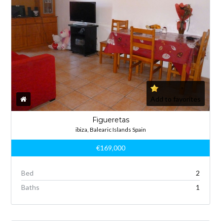
Add to favorites
Figueretas
ibiza, Balearic Islands Spain
€169,000
Bed
2
Baths
1