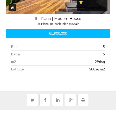
Add to favorites
Illa Plana | Modern House
Illa Plana, Balearic Islands Spain
€1,900,000
Bed
5
Baths
5
m
2
296sq
Lot Size
500sq m
2